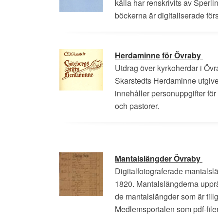
källa har renskrivits av Sper
böckerna är digitaliserade för
Herdaminne för Övraby
Utdrag över kyrkoherdar i Övr
Skarstedts Herdaminne utgiv
innehåller personuppgifter fö
och pastorer.
Mantalslängder Övraby
Digitalfotograferade mantalsl
1820. Mantalslängderna upprä
de mantalslängder som är till
Medlemsportalen som pdf-filer