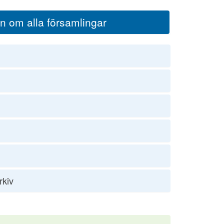
on om alla församlingar
rkiv