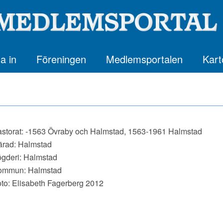
a in
Föreningen
Medlemsportalen
Kart
storat: -1563 Övraby och Halmstad, 1563-1961 Halmstad
rad: Halmstad
gderi: Halmstad
ommun: Halmstad
to: Elisabeth Fagerberg 2012