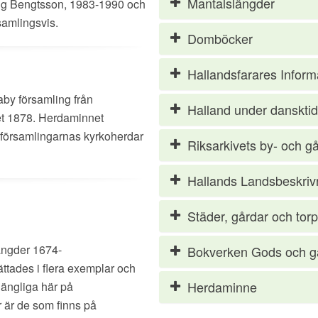
Mantalslängder
ling Bengtsson, 1983-1990 och
samlingsvis.
Domböcker
Hallandsfarares Inform
aby församling från
Halland under danskti
et 1878. Herdaminnet
r församlingarnas kyrkoherdar
Riksarkivets by- och gå
Hallands Landsbeskriv
Städer, gårdar och torp
ängder 1674-
Bokverken Gods och g
ttades i flera exemplar och
Herdaminne
gängliga här på
 är de som finns på