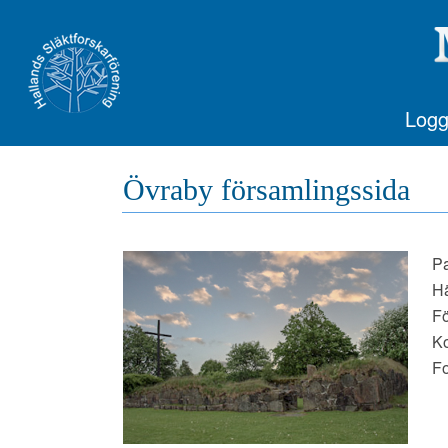
Logg
Övraby församlingssida
Pa
Hä
Fö
K
Fo