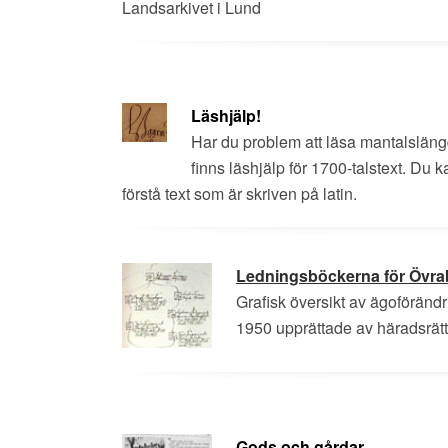
Landsarkivet i Lund
Läshjälp!
Har du problem att läsa mantalsläng
finns läshjälp för 1700-talstext. Du 
förstå text som är skriven på latin.
Ledningsböckerna för Övr
Grafisk översikt av ägoförändr
1950 upprättade av häradsrätt
Gods och gårdar