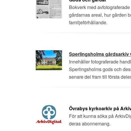
Bokverk med avfotograferade
gårdarnas areal, hur gården 
familjeförhållande.
Sperlingsholms gårdsarkiv
Innehåller fotograferade handl
Sperlingsholms gods och dess
senare del fram till första dele
Övrabys kyrkoarkiv på Arkiv
För att kunna söka på ArkivDig
deras abonnemang.