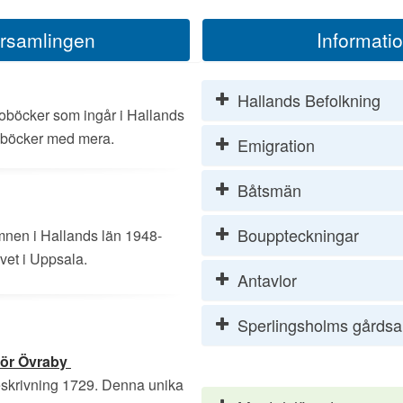
församlingen
Informati
Hallands Befolkning
koböcker som ingår i Hallands
sböcker med mera.
Emigration
Båtsmän
Bouppteckningar
nen i Hallands län 1948-
vet i Uppsala.
Antavlor
Sperlingsholms gårdsa
för Övraby
skrivning 1729. Denna unika