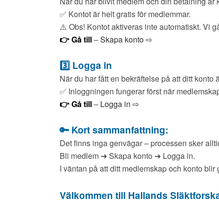
När du har blivit medlem och din betalning är k
✅ Kontot är helt gratis för medlemmar.
⚠️ Obs! Kontot aktiveras inte automatiskt. Vi 
👉 Gå till
–
Skapa konto ⇨
3️⃣ Logga in
När du har fått en bekräftelse på att ditt konto ä
✅ Inloggningen fungerar först när medlemskape
👉 Gå till
–
Logga in ⇨
🔑 Kort sammanfattning:
Det finns inga genvägar – processen sker allti
Bli medlem ➔ Skapa konto ➔ Logga in.
I väntan på att ditt medlemskap och konto blir
Välkommen till Hallands Släktforsk