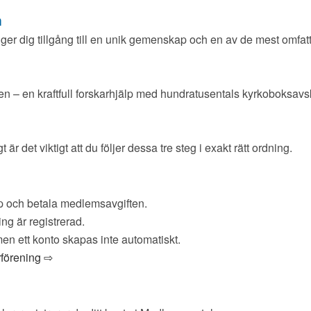
n
ger dig tillgång till en unik gemenskap och en av de mest omfatt
n – en kraftfull forskarhjälp med hundratusentals kyrkoboksavsk
r det viktigt att du följer dessa tre steg i exakt rätt ordning.
p och betala medlemsavgiften.
ng är registrerad.
en ett konto skapas inte automatiskt.
rförening ⇨