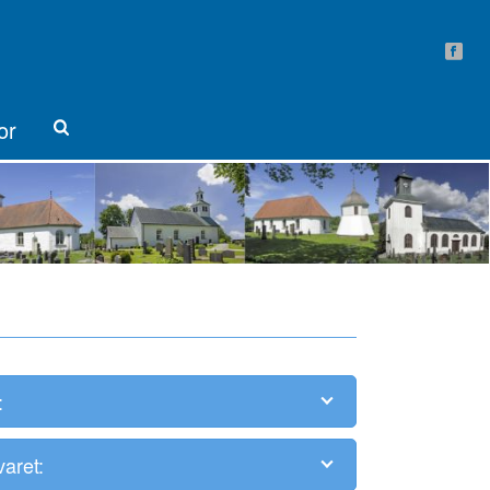
or
:
aret: