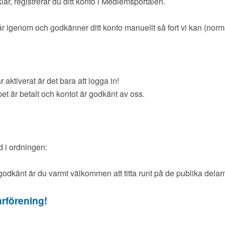
lar, registrerar du ditt konto i Medlemsportalen.
går igenom och godkänner ditt konto manuellt så fort vi kan (norm
r aktiverat är det bara att logga in!
t är betalt och kontot är godkänt av oss.
d i ordningen:
 godkänt är du varmt välkommen att titta runt på de publika dela
arförening!