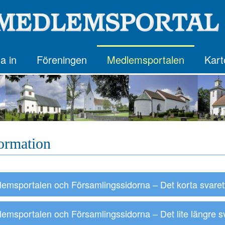
a in
Föreningen
Medlemsportalen
Kart
formation
emsportalen och Församlingssidorna – Det korta svaret
msportalen och Församlingssidorna – Det lite längre sv