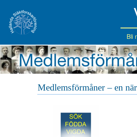
Bli
Medlemsförmåner – en närm