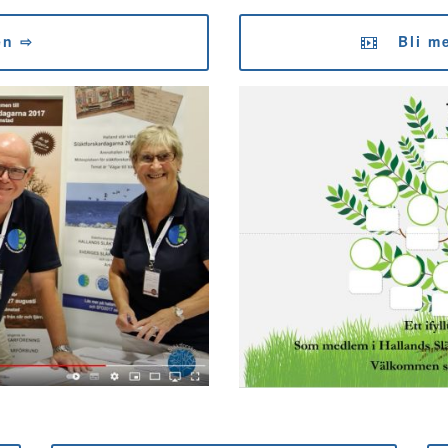
en ⇨
Bli m