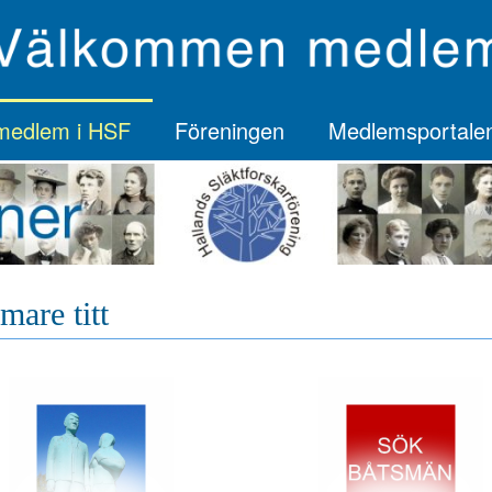
 medlem i HSF
Föreningen
Medlemsportale
are titt