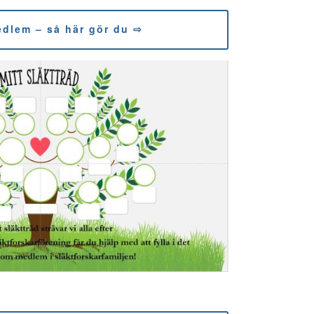
edlem – så här gör du ⇨