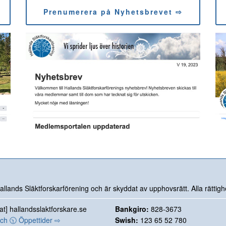
Prenumerera på Nyhetsbrevet ⇨
lands Släktforskarförening och är skyddat av upphovsrätt. Alla rättighe
[at] hallandsslaktforskare.se
Bankgiro:
828-3673
och 🕥 Öppettider ⇨
Swish:
123 65 52 780