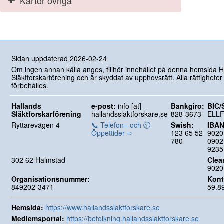
Kartor övriga
Sidan uppdaterad 2026-02-24
Om ingen annan källa anges, tillhör innehållet på denna hemsida H
Släktforskarförening och är skyddat av upphovsrätt. Alla rättigheter
förbehålles.
Hallands
e-post:
info [at]
Bankgiro:
BIC/
Släktforskarförening
hallandsslaktforskare.se
828-3673
ELL
Ryttarevägen 4
📞 Telefon– och 🕥
Swish:
IBAN
Öppettider ⇨
123 65 52
9020
780
0902
9235
302 62 Halmstad
Clea
9020
Organisationsnummer:
Kont
849202-3471
59.8
Hemsida:
https://www.hallandsslaktforskare.se
Medlemsportal:
https://befolkning.hallandsslaktforskare.se