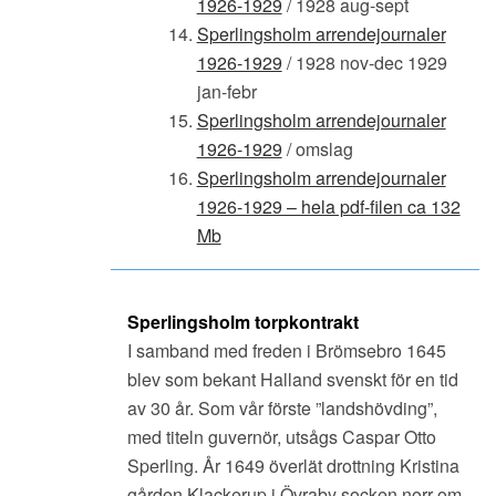
1926-1929
/ 1928 aug-sept
Sperlingsholm arrendejournaler
1926-1929
/ 1928 nov-dec 1929
jan-febr
Sperlingsholm arrendejournaler
1926-1929
/ omslag
Sperlingsholm arrendejournaler
1926-1929 – hela pdf-filen ca 132
Mb
Sperlingsholm torpkontrakt
I samband med freden i Brömsebro 1645
blev som bekant Halland svenskt för en tid
av 30 år. Som vår förste ”landshövding”,
med titeln guvernör, utsågs Caspar Otto
Sperling. År 1649 överlät drottning Kristina
gården Klackerup i Övraby socken norr om