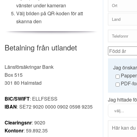
vänster under kameran
Välj bilden på QR-koden för att
skanna den
Betalning från utlandet
Länsförsäkringar Bank
Jag önskar
Box 515
Pappers
301 80 Halmstad
PDF-fo
BIC/SWIFT
: ELLFSESS
Jag hittade f
IBAN
: SE72 9020 0000 0902 0598 9235
Clearingsnr
: 9020
Kontonr
: 59.892.35