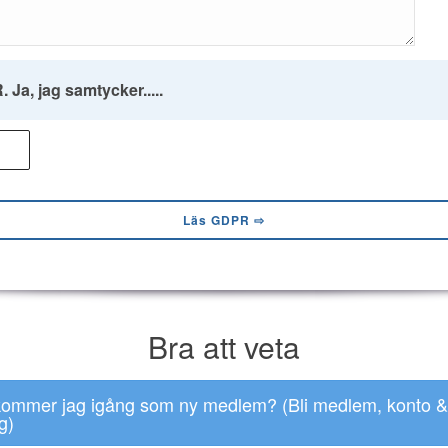
 Ja, jag samtycker.....
Läs GDPR ⇨
Bra att veta
kommer jag igång som ny medlem? (Bli medlem, konto &
g)