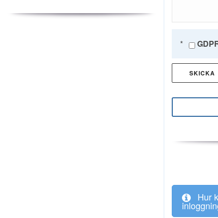
*
GDPR.
Hur 
inloggnin