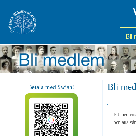
Bli
Bli med
Betala med Swish!
Ett medlems
och alla vå