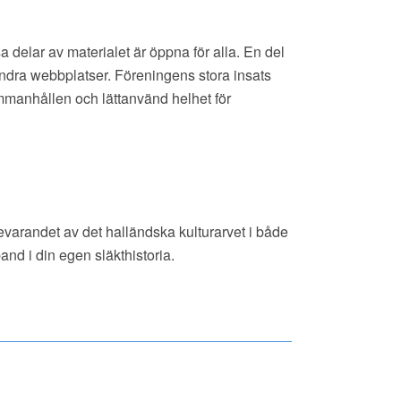
elar av materialet är öppna för alla. En del
andra webbplatser. Föreningens stora insats
 sammanhållen och lättanvänd helhet för
evarandet av det halländska kulturarvet i både
and i din egen släkthistoria.