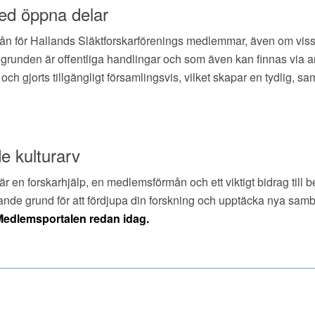
ed öppna delar
 för Hallands Släktforskarförenings medlemmar, även om vissa d
i grunden är offentliga handlingar och som även kan finnas via 
ts och gjorts tillgängligt församlingsvis, vilket skapar en tydlig,
e kulturarv
en forskarhjälp, en medlemsförmån och ett viktigt bidrag till b
rerande grund för att fördjupa din forskning och upptäcka nya samb
 Medlemsportalen redan idag.