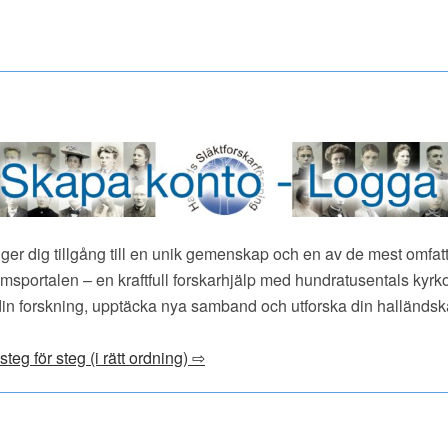
ger dig tillgång till en unik gemenskap och en av de mest omfatt
msportalen – en kraftfull forskarhjälp med hundratusentals kyrk
in forskning, upptäcka nya samband och utforska din halländska s
g för steg (i rätt ordning) ⇨