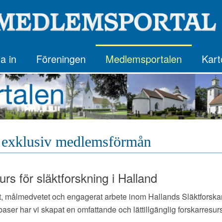
a in
Föreningen
Medlemsportalen
Kart
 exklusiv medlemsförmån
rs för släktforskning i Halland
tigt, målmedvetet och engagerat arbete inom Hallands Släktfors
ser har vi skapat en omfattande och lättillgänglig forskarresurs 