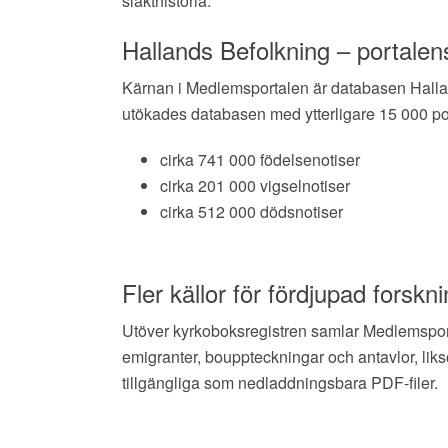
släkthistoria.
Hallands Befolkning – portale
Kärnan i Medlemsportalen är databasen Hallan
utökades databasen med ytterligare 15 000 po
cirka 741 000 födelsenotiser
cirka 201 000 vigselnotiser
cirka 512 000 dödsnotiser
Fler källor för fördjupad forskn
Utöver kyrkoboksregistren samlar Medlemsportal
emigranter, bouppteckningar och antavlor, li
tillgängliga som nedladdningsbara PDF-filer.