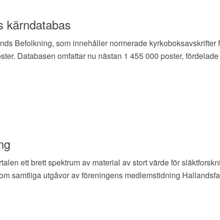
ns kärndatabas
ds Befolkning, som innehåller normerade kyrkoboksavskrifter f
ster. Databasen omfattar nu nästan 1 455 000 poster, fördelade
ing
en ett brett spektrum av material av stort värde för släktforsk
ksom samtliga utgåvor av föreningens medlemstidning Hallandsfa