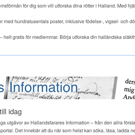
sförmån för dig som vill utforska dina rötter i Halland. Med h
ker med hundratusentals poster, inklusive födelse-, vigsel- och 
 helt gratis för medlemmar. Börja utforska din halländska släkth
ll idag
iga utgåvor av Hallandsfarares Information – från den allra först
portal. Det innebär att du när som helst kan söka, läsa, ladda ner