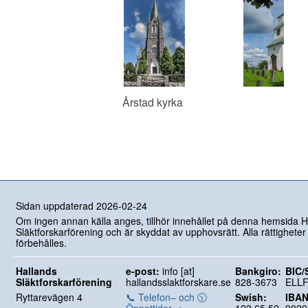
Årstad kyrka
Sidan uppdaterad 2026-02-24
Om ingen annan källa anges, tillhör innehållet på denna hemsida H
Släktforskarförening och är skyddat av upphovsrätt. Alla rättigheter
förbehålles.
Hallands
e-post:
info [at]
Bankgiro:
BIC/
Släktforskarförening
hallandsslaktforskare.se
828-3673
ELL
Ryttarevägen 4
📞 Telefon– och 🕥
Swish:
IBAN