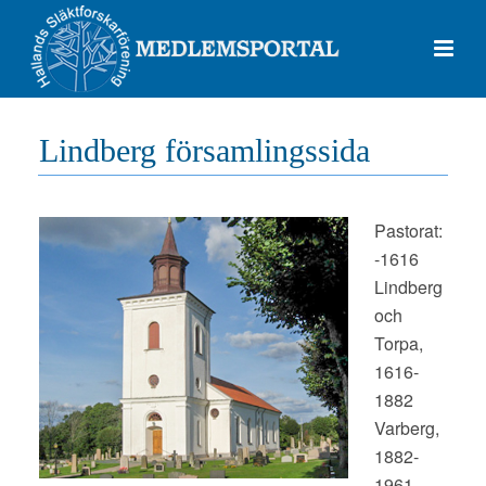
Lindberg församlingssida
Pastorat:
-1616
Lindberg
och
Torpa,
1616-
1882
Varberg,
1882-
1961