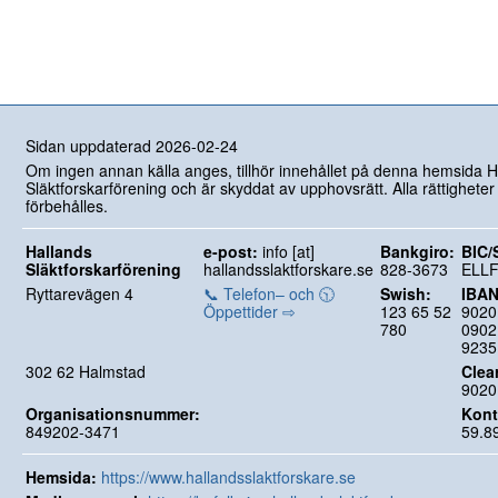
Sidan uppdaterad 2026-02-24
Om ingen annan källa anges, tillhör innehållet på denna hemsida H
Släktforskarförening och är skyddat av upphovsrätt. Alla rättigheter
förbehålles.
Hallands
e-post:
info [at]
Bankgiro:
BIC/
Släktforskarförening
hallandsslaktforskare.se
828-3673
ELL
Ryttarevägen 4
📞 Telefon– och 🕥
Swish:
IBAN
Öppettider ⇨
123 65 52
9020
780
0902
9235
302 62 Halmstad
Clea
9020
Organisationsnummer:
Kont
849202-3471
59.8
Hemsida:
https://www.hallandsslaktforskare.se