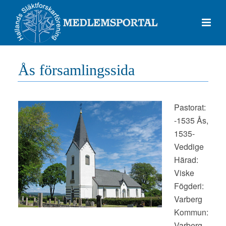
Ås församlingssida
Pastorat:
-1535 Ås,
1535-
Veddige
Härad:
Viske
Fögderi:
Varberg
Kommun:
Varberg